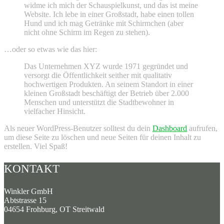
widme ich mich der Schauspielkunst, und das ist meine
Website. Ich lebe in einer Großstadt, habe einen tollen
Hund und ich mag Getränke mit Schirmchen (aber
nicht ohne Schirm im Regen zu stehen).
…oder so etwas wie das hier:
Das Unternehmen XYZ wurde 1971 gegründet und
versorgt die Öffentlichkeit seither mit qualitativ
hochwertigen Produkten. An seinem Standort in einer
kleinen Großstadt beschäftigt der Betrieb über 2.000
Menschen und unterstützt die Stadtbewohner in
vielfacher Hinsicht.
Als neuer WordPress-Benutzer solltest du dein
Dashboard
aufrufen,
um diese Seite zu löschen und neue Seiten für deinen Inhalt zu
erstellen. Viel Spaß!
KONTAKT
Winkler GmbH
Abtstrasse 15
04654 Frohburg, OT Streitwald