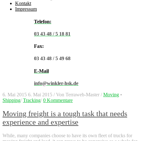
Kontakt
Impressum
Telefon:
03 43 48 / 5 18 81
Fax:
03 43 48 / 5 49 68
E-Mail
info@winkler-hsk.de
6. Mai 2015
6. Mai 2015
/
Von
Terraweb-Master
/
Moving
•
Shipping
/
Tracking
/
0 Kommentare
Moving freight is a tough task that needs
experience and expertise
While, many companies choose to have its own fleet of trucks for