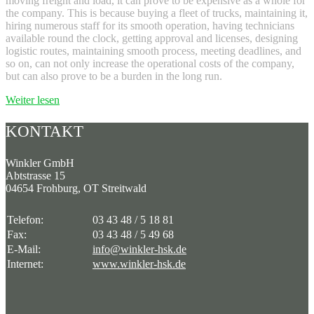
moving freight and load, it can prove to be expensive as a whole for
the company. This is because buying a fleet of trucks, maintaining it,
hiring numerous staff for its smooth operation, having technicians
available round the clock, getting approval and licenses, designing
logistic routes, maintaining smooth process, meeting deadlines, and
so on, can not only increase the operational costs of the company,
but can also prove to be a burden in the long run.
Weiter lesen
KONTAKT
Winkler GmbH
Abtstrasse 15
04654 Frohburg, OT Streitwald
Telefon:
03 43 48 / 5 18 81
Fax:
03 43 48 / 5 49 68
E-Mail:
info@winkler-hsk.de
Internet:
www.winkler-hsk.de