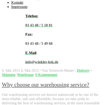
Kontakt
Impressum
Telefon:
03 43 48 / 5 18 81
Fax:
03 43 48 / 5 49 68
E-Mail
info@winkler-hsk.de
6. Mai 2015
6. Mai 2015
/
Von
Terraweb-Master
/
Delivery
•
Shipping
/
Warehouse
/
0 Kommentare
Why choose our warehousing service?
Our warehousing services are known nationwide to be one of the
most reliable, safe and affordable, because we take pride in
delivering the best of warehousing services, at the most reasonable