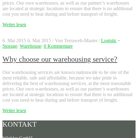
prices. Our own warehouses, as well as our partner’s warehouses
are located at strategic locations to ensure that there is no additional
cost you need to bear during and before transport of freight.
Weiter lesen
6. Mai 2015
6. Mai 2015
/
Von
Terraweb-Master
/
Logistic
•
Storage
/
Warehouse
/
0 Kommentare
Why choose our warehousing service?
Our warehousing services are known nationwide to be one of the
most reliable, safe and affordable, because we take pride in
delivering the best of warehousing services, at the most reasonable
prices. Our own warehouses, as well as our partner’s warehouses
are located at strategic locations to ensure that there is no additional
cost you need to bear during and before transport of freight.
Weiter lesen
KONTAKT