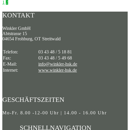
Seitennummerierung
1
2
der
KONTAKT
Beiträge
Winkler GmbH
Abtstrasse 15
04654 Frohburg, OT Streitwald
Telefon:
03 43 48 / 5 18 81
Fax:
03 43 48 / 5 49 68
E-Mail:
info@winkler-hsk.de
Internet:
www.winkler-hsk.de
GESCHÄFTSZEITEN
Mo-Fr. 8.00 -12-00 Uhr | 14.00 - 16.00 Uhr
SCHNELLNAVIGATION