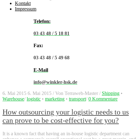
Kontakt
Impressum
Telefon:
03 43 48 / 5 18 81
Fax:
03 43 48 / 5 49 68
E-Mail
info@winkler-hsk.de
6. Mai 2015
6. Mai 2015
/
Von
Terraweb-Master
/
Shipping
•
Warehouse
/
logistic
•
marketing
•
transport
/
0 Kommentare
How outsourcing your logistic needs to us
can prove to be cost-effective for you?
It is a known fact that having an in-house logistic department can